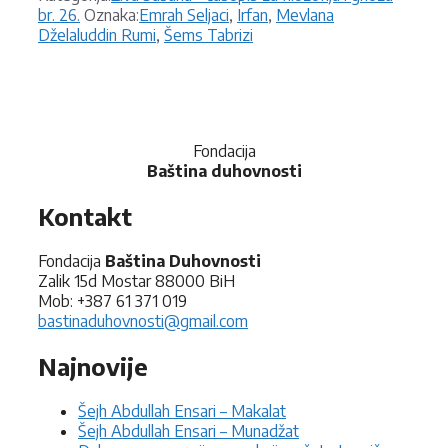
Oznake
br. 26.
Oznaka:
Emrah Seljaci
,
Irfan
,
Mevlana
Dželaluddin Rumi
,
Šems Tabrizi
Fondacija
Baština duhovnosti
Kontakt
Fondacija
Baština Duhovnosti
Zalik 15d Mostar 88000 BiH
Mob: +387 61 371 019
bastinaduhovnosti@gmail.com
Najnovije
Šejh Abdullah Ensari – Makalat
Šejh Abdullah Ensari – Munadžat