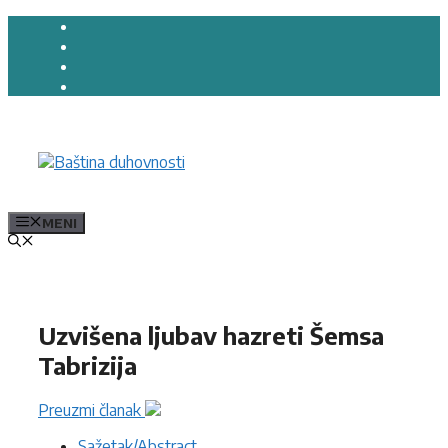
Preskoči
na
sadržaj
MENI
Uzvišena ljubav hazreti Šemsa
Tabrizija
Preuzmi članak
Sažetak/Abstract