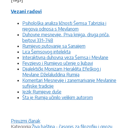
Vezani radovi
Psihološka analiza ličnosti Šemsa Tabrizija i
njegova odnosa s Mevlanom
Duhovne mesnevije, Prva knjiga, druga priča,
bejtovi 331–748
Rumijevo putovanje sa Sanaijem
Lica Šemsovog intelekta
Interaktivna duhovna veza Šemsa i Mevlane
Fevzijevo i Rumijevo učenje o ljubavi
Dijalektički Monizam Heraklita Efeškog i
Mevlane Dželaluddina Rumija
Komentari Mesnevije i zanemarivanje Mevlanine
sufijske tradicije
Jezik Rumijeve duše
Šta je Rumija učinilo velikim autorom
Preuzmi članak
Kategorije
Kategorija:
Živa baština - časopis za filozofiju i gnozu