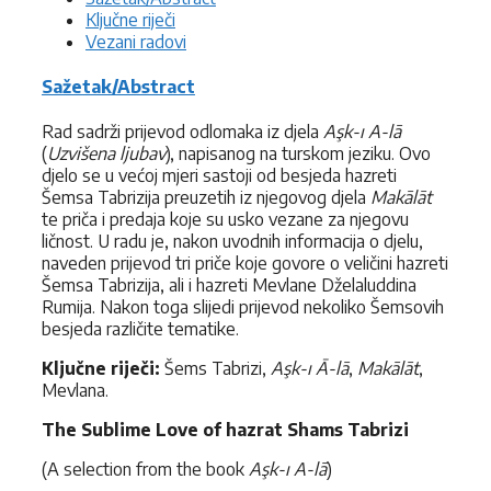
Ključne riječi
Vezani radovi
Sažetak/Abstract
Rad sadrži prijevod odlomaka iz djela
Aşk-ı A-lā
(
Uzvišena ljubav
), napisanog na turskom jeziku. Ovo
djelo se u većoj mjeri sastoji od besjeda hazreti
Šemsa Tabrizija preuzetih iz njegovog djela
Makālāt
te priča i predaja koje su usko vezane za njegovu
ličnost. U radu je, nakon uvodnih informacija o djelu,
naveden prijevod tri priče koje govore o veličini hazreti
Šemsa Tabrizija, ali i hazreti Mevlane Dželaluddina
Rumija. Nakon toga slijedi prijevod nekoliko Šemsovih
besjeda različite tematike.
Ključne riječi:
Šems Tabrizi,
Aşk-ı Ā-lā
,
Makālāt
,
Mevlana.
The Sublime Love of hazrat Shams Tabrizi
(A selection from the book
Aşk-ı A-lā
)