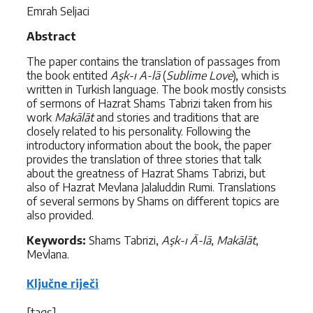
Emrah Seljaci
Abstract
The paper contains the translation of passages from
the book entited
Aşk-ı A-lā
(
Sublime Love
), which is
written in Turkish language. The book mostly consists
of sermons of Hazrat Shams Tabrizi taken from his
work
Makālāt
and stories and traditions that are
closely related to his personality. Following the
introductory information about the book, the paper
provides the translation of three stories that talk
about the greatness of Hazrat Shams Tabrizi, but
also of Hazrat Mevlana Jalaluddin Rumi. Translations
of several sermons by Shams on different topics are
also provided.
Keywords:
Shams Tabrizi,
Aşk-ı Ā-lā
,
Makālāt
,
Mevlana.
Ključne riječi
[tags]