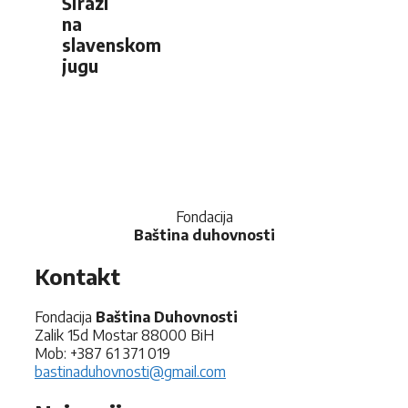
Širazi
na
slavenskom
jugu
Fondacija
Baština duhovnosti
Kontakt
Fondacija
Baština Duhovnosti
Zalik 15d Mostar 88000 BiH
Mob: +387 61 371 019
bastinaduhovnosti@gmail.com