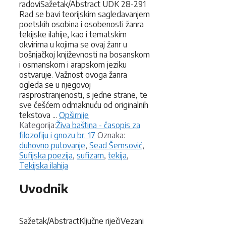
radoviSažetak/Abstract UDK 28-291
Rad se bavi teorijskim sagledavanjem
poetskih osobina i osobenosti žanra
tekijske ilahije, kao i tematskim
okvirima u kojima se ovaj žanr u
bošnjačkoj književnosti na bosanskom
i osmanskom i arapskom jeziku
ostvaruje. Važnost ovoga žanra
ogleda se u njegovoj
rasprostranjenosti, s jedne strane, te
sve češćem odmaknuću od originalnih
tekstova ...
Opširnije
Kategorije
Kategorija:
Živa baština - časopis za
Oznake
filozofiju i gnozu br. 17
Oznaka:
duhovno putovanje
,
Sead Šemsović
,
Sufijska poezija
,
sufizam
,
tekija
,
Tekijska ilahija
Uvodnik
Sažetak/AbstractKljučne riječiVezani