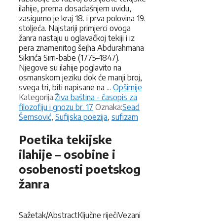
ilahije, prema dosadašnjem uvidu,
zasigurno je kraj 18. i prva polovina 19.
stoljeća. Najstariji primjerci ovoga
žanra nastaju u oglavačkoj tekiji i iz
pera znamenitog šejha Abdurahmana
Sikirića Sirri-babe (1775–1847).
Njegove su ilahije poglavito na
osmanskom jeziku dok će manji broj,
svega tri, biti napisane na ...
Opširnije
Kategorije
Kategorija:
Živa baština - časopis za
Oznake
filozofiju i gnozu br. 17
Oznaka:
Sead
Šemsović
,
Sufijska poezija
,
sufizam
Poetika tekijske
ilahije – osobine i
osobenosti poetskog
žanra
Sažetak/AbstractKljučne riječiVezani