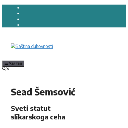
Preskoči
na
sadržaj
MENI
Sead Šemsović
Sveti statut
slikarskoga ceha