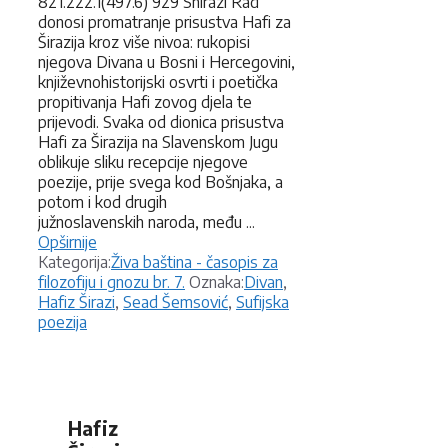
821.222.1(497.6) 929 Shirazi Rad
donosi promatranje prisustva Hafi za
Širazija kroz više nivoa: rukopisi
njegova Divana u Bosni i Hercegovini,
književnohistorijski osvrti i poetička
propitivanja Hafi zovog djela te
prijevodi. Svaka od dionica prisustva
Hafi za Širazija na Slavenskom Jugu
oblikuje sliku recepcije njegove
poezije, prije svega kod Bošnjaka, a
potom i kod drugih
južnoslavenskih naroda, među ...
Opširnije
Kategorije
Kategorija:
Živa baština - časopis za
Oznake
filozofiju i gnozu br. 7.
Oznaka:
Divan
,
Hafiz Širazi
,
Sead Šemsović
,
Sufijska
poezija
Hafiz