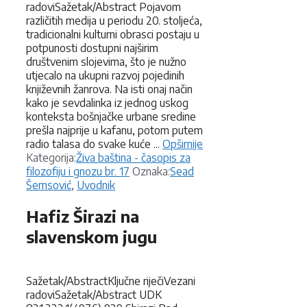
radoviSažetak/Abstract Pojavom
različitih medija u periodu 20. stoljeća,
tradicionalni kulturni obrasci postaju u
potpunosti dostupni najširim
društvenim slojevima, što je nužno
utjecalo na ukupni razvoj pojedinih
književnih žanrova. Na isti onaj način
kako je sevdalinka iz jednog uskog
konteksta bošnjačke urbane sredine
prešla najprije u kafanu, potom putem
radio talasa do svake kuće ...
Opširnije
Kategorije
Kategorija:
Živa baština - časopis za
Oznake
filozofiju i gnozu br. 17
Oznaka:
Sead
Šemsović
,
Uvodnik
Hafiz Širazi na
slavenskom jugu
Sažetak/AbstractKljučne riječiVezani
radoviSažetak/Abstract UDK