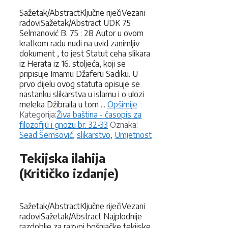
Sažetak/AbstractKljučne riječiVezani
radoviSažetak/Abstract UDK 75
Selmanović B. 75 : 28 Autor u ovom
kratkom radu nudi na uvid zanimljiv
dokument , to jest Statut ceha slikara
iz Herata iz 16. stoljeća, koji se
pripisuje Imamu Džaferu Sadiku. U
prvo dijelu ovog statuta opisuje se
nastanku slikarstva u islamu i o ulozi
meleka Džibraila u tom ...
Opširnije
Kategorije
Kategorija:
Živa baština - časopis za
Oznake
filozofiju i gnozu br. 32-33
Oznaka:
Sead Šemsović
,
slikarstvo
,
Umjetnost
Tekijska ilahija
(Kritičko izdanje)
Sažetak/AbstractKljučne riječiVezani
radoviSažetak/Abstract Najplodnije
razdoblje za razvoj bošnjačke tekijske