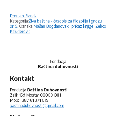
Preuzmi članak
Kategorije
Kategorija:
Živa baština - časopis za filozofiju i gnozu
Oznake
br. 5.
Oznaka:
Mašan Bogdanovski
,
prikaz knjige
,
Željko
Kaluđerović
Fondacija
Baština duhovnosti
Kontakt
Fondacija
Baština Duhovnosti
Zalik 15d Mostar 88000 BiH
Mob: +387 61 371 019
bastinaduhovnosti@gmail.com