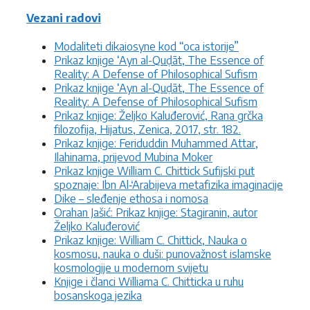
Vezani radovi
Modaliteti dikaiosyne kod “oca istorije”
Prikaz knjige ‘Ayn al-Quḍāt, The Essence of
Reality: A Defense of Philosophical Sufism
Prikaz knjige ‘Ayn al-Quḍāt, The Essence of
Reality: A Defense of Philosophical Sufism
Prikaz knjige: Željko Kaluđerović, Rana grčka
filozofija, Hijatus, Zenica, 2017, str. 182.
Prikaz knjige: Feriduddin Muhammed Attar,
Ilahinama, prijevod Mubina Moker
Prikaz knjige William C. Chittick Sufijski put
spoznaje: Ibn Al-̒Arabijeva metafizika imaginacije
Dike – sleđenje ethosa i nomosa
Orahan Jašić: Prikaz knjige: Stagiranin, autor
Željko Kaluđerović
Prikaz knjige: William C. Chittick, Nauka o
kosmosu, nauka o duši: punovažnost islamske
kosmologije u modernom svijetu
Knjige i članci Williama C. Chitticka u ruhu
bosanskoga jezika