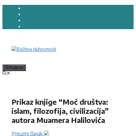
Preskoči
na
sadržaj
MENI
Prikaz knjige “Moć društva:
islam, filozofija, civilizacija”
autora Muamera Halilovića
Preuzmi članak