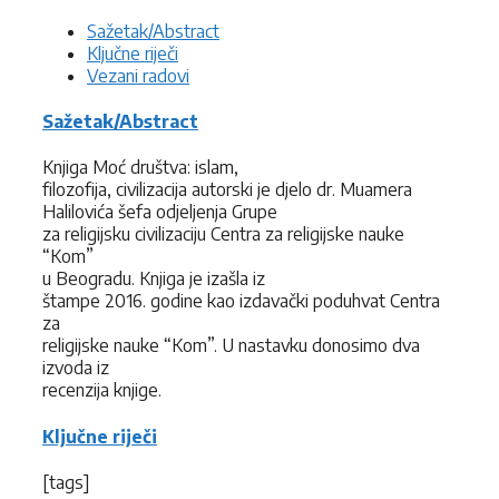
Sažetak/Abstract
Ključne riječi
Vezani radovi
Sažetak/Abstract
Knjiga Moć društva: islam,
filozofija, civilizacija autorski je djelo dr. Muamera
Halilovića šefa odjeljenja Grupe
za religijsku civilizaciju Centra za religijske nauke
“Kom”
u Beogradu. Knjiga je izašla iz
štampe 2016. godine kao izdavački poduhvat Centra
za
religijske nauke “Kom”. U nastavku donosimo dva
izvoda iz
recenzija knjige.
Ključne riječi
[tags]