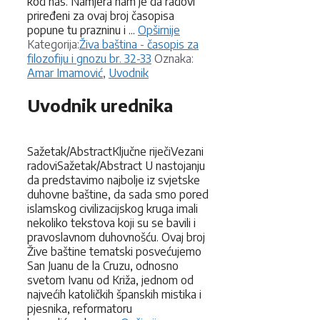
kod nas. Namjera nam je da radovi
priređeni za ovaj broj časopisa
popune tu prazninu i ...
Opširnije
Kategorije
Kategorija:
Živa baština - časopis za
Oznake
filozofiju i gnozu br. 32-33
Oznaka:
Amar Imamović
,
Uvodnik
Uvodnik urednika
Sažetak/AbstractKljučne riječiVezani
radoviSažetak/Abstract U nastojanju
da predstavimo najbolje iz svjetske
duhovne baštine, da sada smo pored
islamskog civilizacijskog kruga imali
nekoliko tekstova koji su se bavili i
pravoslavnom duhovnošću. Ovaj broj
Žive baštine tematski posvećujemo
San Juanu de la Cruzu, odnosno
svetom Ivanu od Križa, jednom od
najvećih katoličkih španskih mistika i
pjesnika, reformatoru