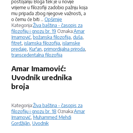
postojanju Boga tek je u novije
vrijeme u filozofiji zadobio pažnju koja
mu pripada zbog njegove važnosti, a
o čemu će biti ...
Opširnije
Kategorije
Kategorija:
Živa baština - časopis za
Oznake
filozofiju i gnozu br. 19
Oznaka:
Amar
Imamović
,
božanska filozofija
,
duša
,
fitret
,
islamska filozofija
,
islamske
predaje
,
Kur'an
,
primordijalna priroda
,
transcedentalna filozofija
Amar Imamović:
Uvodnik urednika
broja
Kategorije
Kategorija:
Živa baština - časopis za
Oznake
filozofiju i gnozu br. 18
Oznaka:
Amar
Imamović
,
Muhammed Mehdi
Gordžijān
,
Uvodnik