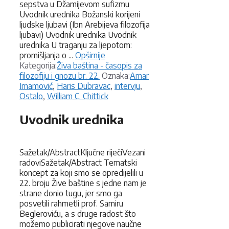
sepstva u Džamijevom sufizmu
Uvodnik urednika Božanski korijeni
ljudske ljubavi (Ibn Arebijeva filozofija
ljubavi) Uvodnik urednika Uvodnik
urednika U traganju za ljepotom:
promišljanja o ...
Opširnije
Kategorije
Kategorija:
Živa baština - časopis za
Oznake
filozofiju i gnozu br. 22.
Oznaka:
Amar
Imamović
,
Haris Dubravac
,
intervju
,
Ostalo
,
William C. Chittick
Uvodnik urednika
Sažetak/AbstractKljučne riječiVezani
radoviSažetak/Abstract Tematski
koncept za koji smo se opredijelili u
22. broju Žive baštine s jedne nam je
strane donio tugu, jer smo ga
posvetili rahmetli prof. Samiru
Begleroviću, a s druge radost što
možemo publicirati njegove naučne