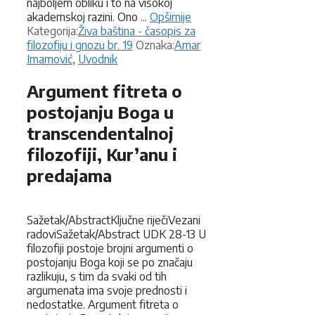
najboljem obliku i to na visokoj
akademskoj razini. Ono ...
Opširnije
Kategorije
Kategorija:
Živa baština - časopis za
Oznake
filozofiju i gnozu br. 19
Oznaka:
Amar
Imamović
,
Uvodnik
Argument fitreta o
postojanju Boga u
transcendentalnoj
filozofiji, Kur’anu i
predajama
Sažetak/AbstractKljučne riječiVezani
radoviSažetak/Abstract UDK 28-13 U
filozofiji postoje brojni argumenti o
postojanju Boga koji se po značaju
razlikuju, s tim da svaki od tih
argumenata ima svoje prednosti i
nedostatke. Argument fitreta o