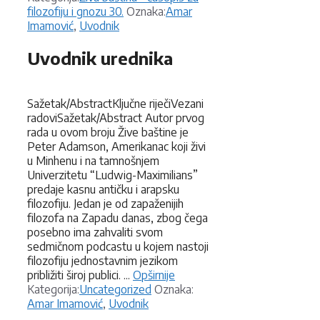
Oznake
filozofiju i gnozu 30.
Oznaka:
Amar
Imamović
,
Uvodnik
Uvodnik urednika
Sažetak/AbstractKljučne riječiVezani
radoviSažetak/Abstract Autor prvog
rada u ovom broju Žive baštine je
Peter Adamson, Amerikanac koji živi
u Minhenu i na tamnošnjem
Univerzitetu “Ludwig-Maximilians”
predaje kasnu antičku i arapsku
filozofiju. Jedan je od zapaženijih
filozofa na Zapadu danas, zbog čega
posebno ima zahvaliti svom
sedmičnom podcastu u kojem nastoji
filozofiju jednostavnim jezikom
približiti široj publici. ...
Opširnije
Kategorije
Oznake
Kategorija:
Uncategorized
Oznaka:
Amar Imamović
,
Uvodnik