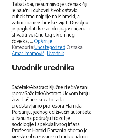
Tabatabai, nesumnjivo je učenjak čiji
je naučni i duhovni život ostavio
dubok trag najprije na islamski, a
zatim i na neislamski svijet. Dovoljno
je pogledati ko su bili njegovi učenici i
shvatiti veličinu tog skromnog
čovjeka, ...
Opširnije
Kategorije
Oznake
Kategorija:
Uncategorized
Oznaka:
Amar Imamović
,
Uvodnik
Uvodnik urednika
Sažetak/AbstractKljučne riječiVezani
radoviSažetak/Abstract Uovom broju
Žive baštine kroz tri rada
predstavljamo profesora Hamida
Parsaniju, jednog od živućih autoriteta
u Iranu na području filozofije,
sociologije i spekulativnog irfana.
Profesor Hamid Parsanija stjecao je
vjersko obrazovanje u tradicionalnim