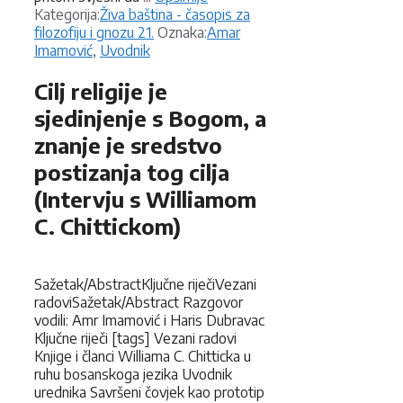
Kategorije
Kategorija:
Živa baština - časopis za
Oznake
filozofiju i gnozu 21.
Oznaka:
Amar
Imamović
,
Uvodnik
Cilj religije je
sjedinjenje s Bogom, a
znanje je sredstvo
postizanja tog cilja
(Intervju s Williamom
C. Chittickom)
Sažetak/AbstractKljučne riječiVezani
radoviSažetak/Abstract Razgovor
vodili: Amr Imamović i Haris Dubravac
Ključne riječi [tags] Vezani radovi
Knjige i članci Williama C. Chitticka u
ruhu bosanskoga jezika Uvodnik
urednika Savršeni čovjek kao prototip