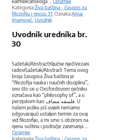
karmelićanskoga ...
Opširnije
Kategorije
Kategorija:
Živa baština - časopis za
Oznake
filozofiju i gnozu 31.
Oznaka:
Amar
Imamović
,
Uvodnik
Uvodnik urednika br.
30
Sažetak/AbstractKljučne riječiVezani
radoviSažetak/Abstract Tema ovog
broja časopisa Živa baština je
“filozofija nauka i naučnih disciplina”,
ono što se u Oxsfordovom rječniku
označava kao “philosophy of”, a u
perzijskom kao فلسفه مضاف. U
našem jeziku još uvijek nemamo
odgovarajući ustaljen termin za ovaj
vid filozofije, a mi smo s obzirom na
njenu suštinu i područje zanimanja ...
Opširnije
Kategorije
Kategorija:
Živa baština - časopis za