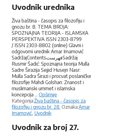
Uvodnik urednika
Živa baština - časopis za filozofiju i
gnozu br. 8. TEMA BROJA:
SPOZNAJNA TEORIJA - ISLAMSKA
PERSPEKTIVA ISSN 2303-8799
/ ISSN 2303-8802 (online) Glavni i
odgovorni urednik Amar Imamović
SadržajContentsفهرستSadržaj
Rusmir Šadić: Spoznajna teorija Mulla
Sadre Širazija Sejjid Husejn Nasr:
Mulla Sadra Širazi i procvat poslaničke
filozofije Mahdi Golshan: Znanost i
muslimanski ummet i islamska
koncepcija ...
Opširnije
Kategorije
Kategorija:
Živa baština - časopis za
Oznake
filozofiju i gnozu br. 28.
Oznaka:
Amar
Imamović
,
Uvodnik
Uvodnik za broj 27.