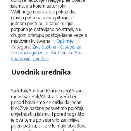
odnose filozofije i religije prije pojave
islama, a u kojem autor John
Walbridge nudi kratak prikaz dva
glavna pristupa ovom pitanju. U
jednom pristupu pi tanje religije
potpuno je ostavljano po strani, a u
drugom pristupu postoje jasne veze s
mističnim kultovima, ...
Opširnije
Kategorije
Kategorija:
Živa baština - časopis za
Oznake
filozofiju i gnozu br. 34.
Oznaka:
Amar
Imamović
,
Uvodnik
Uvodnik urednika
Sažetak/AbstractKljučne riječiVezani
radoviSažetak/Abstract Već duži
period bavili smo se mišlju da jedan
broj Žive baštine posvetimo položaju
umjetnosti u islamu. I pored toga što
je ova tema po sebi vrlo zanimljiva i
plijeni pažnju, ali je vrlo malo obrađena