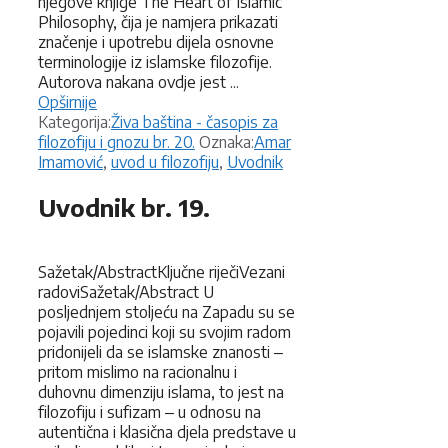
njegove knjige The Heart of Islamic
Philosophy, čija je namjera prikazati
značenje i upotrebu dijela osnovne
terminologije iz islamske filozofije.
Autorova nakana ovdje jest ...
Opširnije
Kategorije
Kategorija:
Živa baština - časopis za
Oznake
filozofiju i gnozu br. 20.
Oznaka:
Amar
Imamović
,
uvod u filozofiju
,
Uvodnik
Uvodnik br. 19.
Sažetak/AbstractKljučne riječiVezani
radoviSažetak/Abstract U
posljednjem stoljeću na Zapadu su se
pojavili pojedinci koji su svojim radom
pridonijeli da se islamske znanosti ‒
pritom mislimo na racionalnu i
duhovnu dimenziju islama, to jest na
filozofiju i sufizam ‒ u odnosu na
autentična i klasična djela predstave u