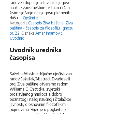
radove i doprinijeti čuvanju njegove
naučne zaostavštine te tako držati
živim sjećanje na njegovu plemenitu
dušu. ...
Opširnije
Kategorije
Kategorija:
Časopis Živa baština
,
Živa
baština - časopis za filozofiju i gnozu
Oznake
br. 22.
Oznaka:
Amar Imamović
,
Uvodnik
Uvodnik urednika
časopisa
Sažetak/AbstractKljučne riječiVezani
radoviSažetak/Abstract Dvadeseti
broj Žive baštine otvaramo radom
Williama C. Chitticka, svjetski
proslavljenog mislioca a dobro
poznatog i našoj naučnoj i čitalačkoj
javnosti, o osnovnim filozofskim
pojmovima. Riječ je o poglavlju iz