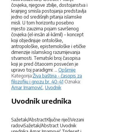
čovjeka, njegove zbilje, dostojanstva i
krajnjeg smisla postojanja predstavlja
jedno od središnjih pitanja islamske
misli. U tom horizontu posebno
mjesto zauzima pojam savršеnog
čovjeka (el-insān al-kāmil) – koncept
koji objedinjuje ontološke,
antropološke, epistemološke i etičke
dimenzije islamskog razumijevanja
stvarnosti. Tematski broj časopisa
koji je pred čitaocem posvećen je
upravo toj paradigmi: ...
Opširnije
Kategorije
Kategorija:
Živa baština - časopis za
Oznake
filozofiju i gnozu br. 40-41
Oznaka:
Amar Imamović
,
Uvodnik
Uvodnik urednika
Sažetak/AbstractKljučne riječiVezani
radoviSažetak/Abstract Uvodnik
urednika Amar Imamović Trideset i