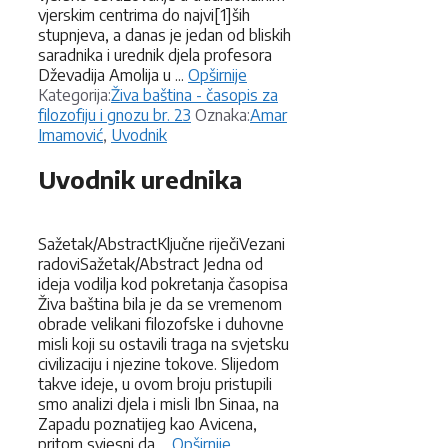
vjerskim centrima do najvi[1]ših
stupnjeva, a danas je jedan od bliskih
saradnika i urednik djela profesora
Dževadija Amolija u ...
Opširnije
Kategorije
Kategorija:
Živa baština - časopis za
Oznake
filozofiju i gnozu br. 23
Oznaka:
Amar
Imamović
,
Uvodnik
Uvodnik urednika
Sažetak/AbstractKljučne riječiVezani
radoviSažetak/Abstract Jedna od
ideja vodilja kod pokretanja časopisa
Živa baština bila je da se vremenom
obrade velikani filozofske i duhovne
misli koji su ostavili traga na svjetsku
civilizaciju i njezine tokove. Slijedom
takve ideje, u ovom broju pristupili
smo analizi djela i misli Ibn Sinaa, na
Zapadu poznatijeg kao Avicena,
pritom svjesni da ...
Opširnije