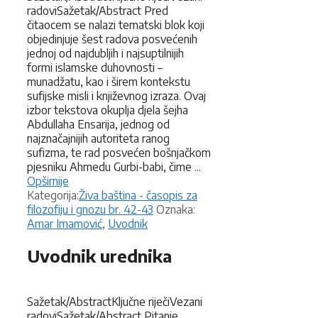
radoviSažetak/Abstract Pred
čitaocem se nalazi tematski blok koji
objedinjuje šest radova posvećenih
jednoj od najdubljih i najsuptilnijih
formi islamske duhovnosti –
munadžatu, kao i širem kontekstu
sufijske misli i književnog izraza. Ovaj
izbor tekstova okuplja djela šejha
Abdullaha Ensarija, jednog od
najznačajnijih autoriteta ranog
sufizma, te rad posvećen bošnjačkom
pjesniku Ahmedu Gurbi-babi, čime ...
Opširnije
Kategorije
Kategorija:
Živa baština - časopis za
Oznake
filozofiju i gnozu br. 42-43
Oznaka:
Amar Imamović
,
Uvodnik
Uvodnik urednika
Sažetak/AbstractKljučne riječiVezani
radoviSažetak/Abstract Pitanje