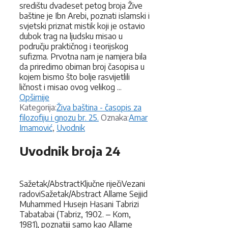
središtu dvadeset petog broja Žive
baštine je Ibn Arebi, poznati islamski i
svjetski priznat mistik koji je ostavio
dubok trag na ljudsku misao u
području praktičnog i teorijskog
sufizma. Prvotna nam je namjera bila
da priredimo obiman broj časopisa u
kojem bismo što bolje rasvijetlili
ličnost i misao ovog velikog ...
Opširnije
Kategorije
Kategorija:
Živa baština - časopis za
Oznake
filozofiju i gnozu br. 25.
Oznaka:
Amar
Imamović
,
Uvodnik
Uvodnik broja 24
Sažetak/AbstractKljučne riječiVezani
radoviSažetak/Abstract Allame Sejjid
Muhammed Husejn Hasani Tabrizi
Tabatabai (Tabriz, 1902. ‒ Kom,
1981), poznatiji samo kao Allame