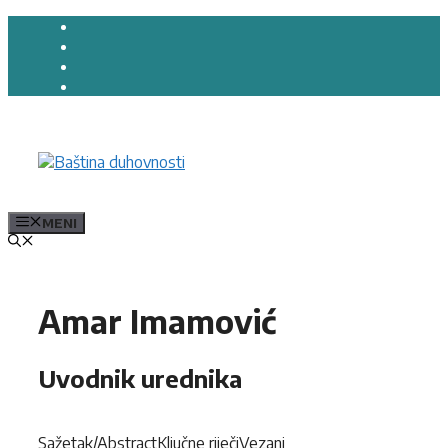
Preskoči
na
sadržaj
MENI
Amar Imamović
Uvodnik urednika
Sažetak/AbstractKljučne riječiVezani