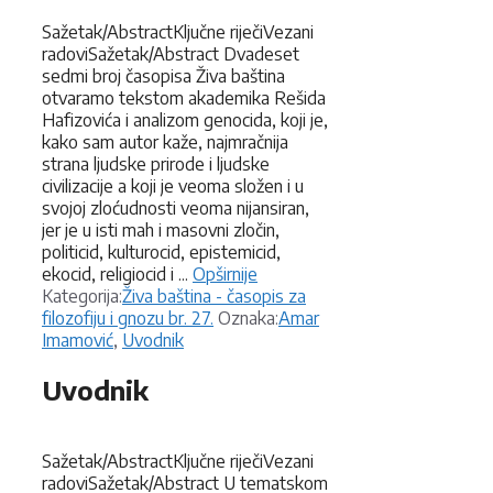
Sažetak/AbstractKljučne riječiVezani
radoviSažetak/Abstract Dvadeset
sedmi broj časopisa Živa baština
otvaramo tekstom akademika Rešida
Hafizovića i analizom genocida, koji je,
kako sam autor kaže, najmračnija
strana ljudske prirode i ljudske
civilizacije a koji je veoma složen i u
svojoj zloćudnosti veoma nijansiran,
jer je u isti mah i masovni zločin,
politicid, kulturocid, epistemicid,
ekocid, religiocid i ...
Opširnije
Kategorije
Kategorija:
Živa baština - časopis za
Oznake
filozofiju i gnozu br. 27.
Oznaka:
Amar
Imamović
,
Uvodnik
Uvodnik
Sažetak/AbstractKljučne riječiVezani
radoviSažetak/Abstract U tematskom